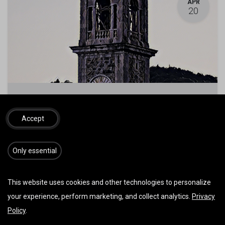
APR
20
Meduno, Friaul #1
20. April 2025
-
09:00
(
Europe/Vienna
)
Accept
Meduno
,
Italien
Technik
Ausbildungsgeeignet
Hike&Fly
​​​Only essential
Ausverkauft
This website uses cookies and other technologies to personalize
your experience, perform marketing, and collect analytics.
Privacy
APR
Policy
.
19