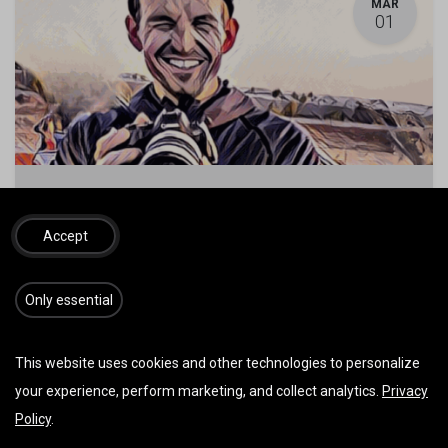
MÄR
01
Fluglehrervideos 2026 Ganzjährig
1. März 2026
-
08:00
(
Europe/Vienna
)
Accept
Schnifis
,
Österreich
Fluglehrervideos
​​​Only essential
This website uses cookies and other technologies to personalize
MÄR
01
your experience, perform marketing, and collect analytics.
Privacy
Policy
.