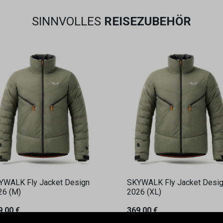
SINNVOLLES
REISEZUBEHÖR
YWALK Fly Jacket Design
SKYWALK Fly Jacket Desi
26 (M)
2026 (XL)
9,00
€
369,00
€