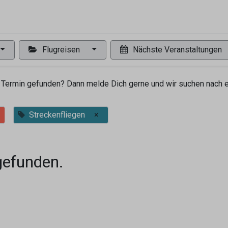
0
ng
Shop
Flugreisen
Tandemflüge
Wir.FCA
Flugreisen
Nächste Veranstaltungen
Termin gefunden? Dann melde Dich gerne und wir suchen nach ei
Streckenfliegen
×
gefunden.