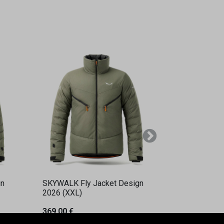
Weiter
gn
SKYWALK Fly Jacket Design
2026 (XXL)
369,00
€