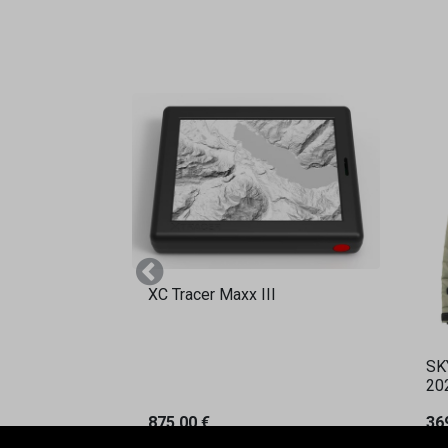
Vorherige
XC Tracer Maxx III
SK
20
875,00
€
36