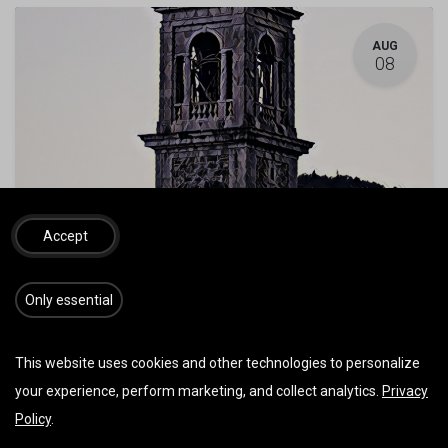
AUG
08
Accept
Meduno, Friaul #3 l 08.-14.08.2026
8. August 2026
-
09:00
(
Europe/Vienna
)
Meduno
,
Italien
​​​Only essential
Technik
Ausbildungsgeeignet
This website uses cookies and other technologies to personalize
Ausverkauft
your experience, perform marketing, and collect analytics.
Privacy
Policy
.