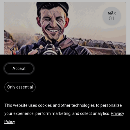
MÄR
01
Accept
Fluglehrervideos 2026 Ganzjährig
1. März 2026
-
08:00
(
Europe/Vienna
)
Schnifis
,
Österreich
​​​Only essential
Fluglehrervideos
This website uses cookies and other technologies to personalize
your experience, perform marketing, and collect analytics.
Privacy
Policy
.