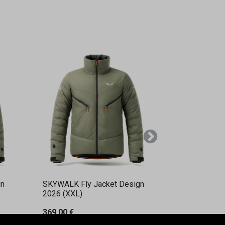
Weiter
gn
SKYWALK Fly Jacket Design
2026 (XXL)
369,00
€