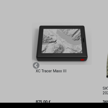
Vorherige
XC Tracer Maxx III
SK
20
875,00
€
36