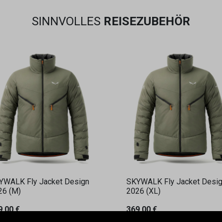
SINNVOLLES
REISEZUBEHÖR
YWALK Fly Jacket Design
SKYWALK Fly Jacket Desi
26 (M)
2026 (XL)
9,00
€
369,00
€