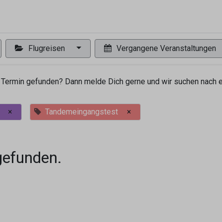
0
ng
Shop
Flugreisen
Tandemflüge
Wir.FCA
Flugreisen
Vergangene Veranstaltungen
Termin gefunden? Dann melde Dich gerne und wir suchen nach ei
×
Tandemeingangstest
×
gefunden.