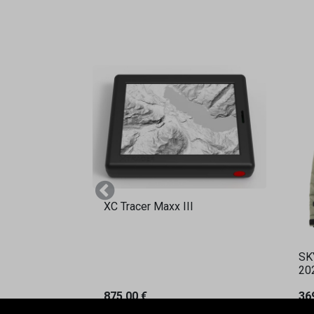
Vorherige
XC Tracer Maxx III
SK
20
875,00
€
36