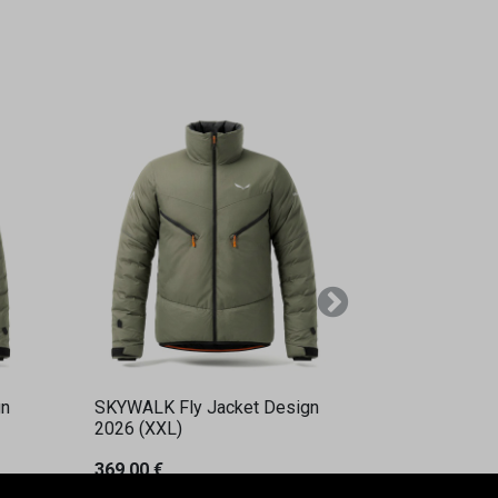
Weiter
gn
SKYWALK Fly Jacket Design
2026 (XXL)
369,00
€