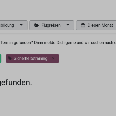
0
ng
Shop
Flugreisen
Tandemflüge
Wir.FCA
bildung
Flugreisen
Diesen Monat
Termin gefunden? Dann melde Dich gerne und wir suchen nach ei
Sicherheitstraining
×
gefunden.