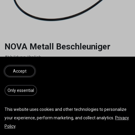
NOVA Metall Beschleuniger
Abbildung ähnlich.
9,60
€
inkl. MwSt.
Accept
​​​Only essential
IN DEN WARENKORB
JETZT KAUFEN
This website uses cookies and other technologies to personalize
Auf die Wunschliste
your experience, perform marketing, and collect analytics.
Privacy
Policy
.
AGB