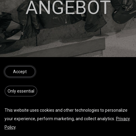
ANGEBOT
Accept
​​​Only essential
This website uses cookies and other technologies to personalize
Hier kannst Du Dir Dein BEST-PRICE Angebot erstellen
your experience, perform marketing, and collect analytics.
Privacy
lassen.
Policy
.
Einfach ausfüllen und Du bekommst per Mail Dein
persönliches Angebot zugeschickt.