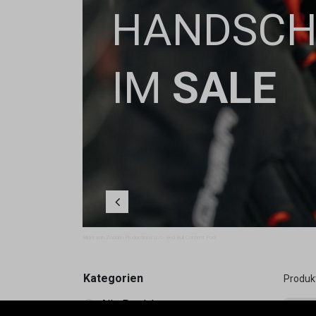
HANDSC
IM
SALE
Zurück
Bilder von Zooom Productions u./o. Red Bull Content Pool
Kategorien
Produk
Alle Produkte