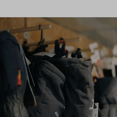
0
ng
Shop
Flugreisen
Tandemflüge
Wir.FCA