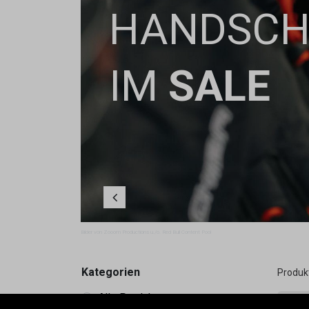
HANDSC
IM
SALE
Zurück
Bilder von Zooom Productions u./o. Red Bull Content Pool
Kategorien
Produk
Alle Produkte