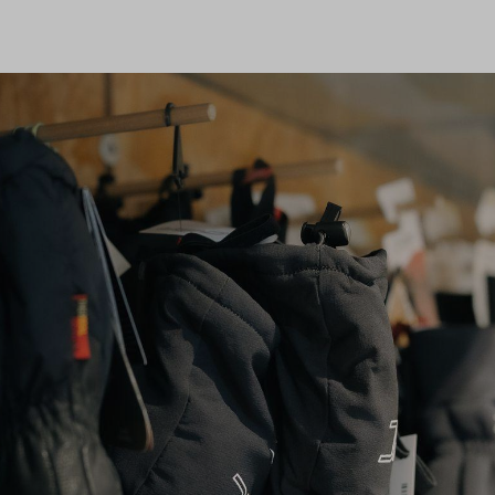
0
ng
Shop
Flugreisen
Tandemflüge
Wir.FCA