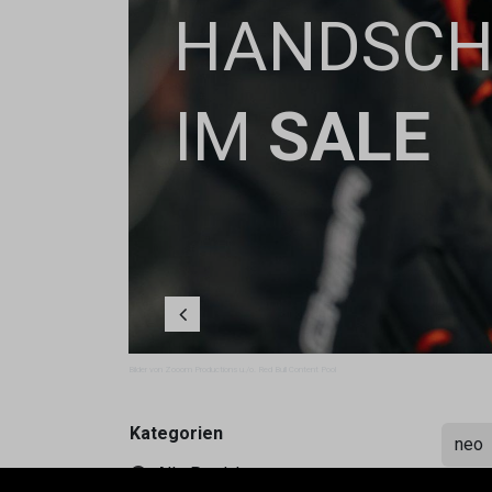
HANDSC
IM
SALE
Zurück
Bilder von Zooom Productions u./o. Red Bull Content Pool
Kategorien
Alle Produkte