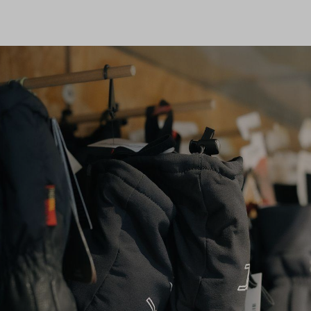
0
ng
Shop
Flugreisen
Tandemflüge
Wir.FCA