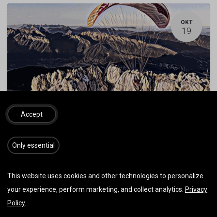
OKT
19
Accept
Südtirol, Dolomiten
19. Oktober 2025
-
09:00
(
Europe/Vienna
)
​​​Only essential
Hike&Fly
Ausverkauft
This website uses cookies and other technologies to personalize
your experience, perform marketing, and collect analytics.
Privacy
Policy
.
JUN
15