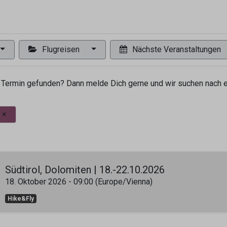
0
ng
Shop
Flugreisen
Tandemflüge
Wir.FCA
Flugreisen
Nächste Veranstaltungen
Termin gefunden? Dann melde Dich gerne und wir suchen nach ei
×
Südtirol, Dolomiten | 18.-22.10.2026
18. Oktober 2026
-
09:00
(
Europe/Vienna
)
Hike&Fly