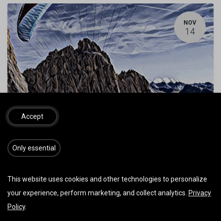
NOV
14
Accept
Überlandberechtigung B-Schein l 14.-15.11.2026
14. November 2026
-
09:00
(
Europe/Berlin
)
Schnifis
,
Österreich
​​​Only essential
B-Schein / Überlandberechtigung
This website uses cookies and other technologies to personalize
your experience, perform marketing, and collect analytics.
Privacy
Policy
.