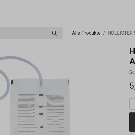
0
ng
Shop
Flugreisen
Tandemflüge
Wir.FCA
Alle Produkte
HOLLISTER S
H
A
Sc
5