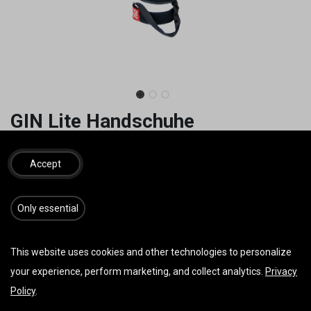
GIN Lite Handschuhe
59,00
€
95,00
€
inkl. MwSt.
Accept
​​​Only essential
IN DEN WARENKORB
JETZT KAUFEN
This website uses cookies and other technologies to personalize
Auf die Wunschliste
your experience, perform marketing, and collect analytics.
Privacy
Policy
.
AGB