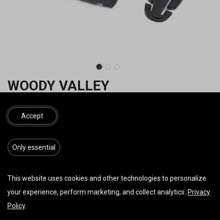
WOODY VALLEY
Brustgurtspanner
Accept
Mit Notsignal Pfeife
12,00
€
inkl. MwSt.
​​​Only essential
This website uses cookies and other technologies to personalize
IN DEN WARENKORB
JETZT KAUFEN
your experience, perform marketing, and collect analytics.
Privacy
Policy
.
Auf die Wunschliste