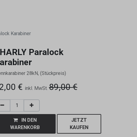
0
lock Karabiner
HARLY Paralock
arabiner
ennkarabiner 28kN, (Stückpreis)
2,00
€
89,00
€
inkl. MwSt.
IN DEN
JETZT
WARENKORB
KAUFEN