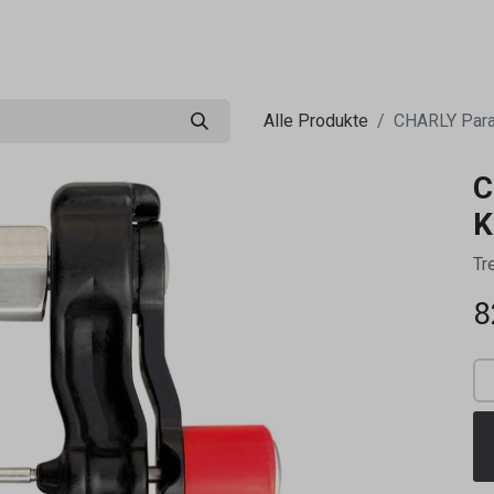
0
ng
Shop
Flugreisen
Tandemflüge
Wir.FCA
Alle Produkte
CHARLY Para
C
K
Tr
8