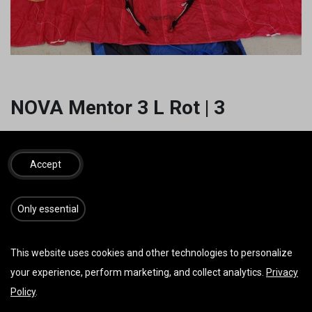
NOVA Mentor 3 L Rot | 3
360,00
€
inkl. MwSt.
Accept
​​​Only essential
IN DEN WARENKORB
JETZT KAUFEN
Auf die Wunschliste
This website uses cookies and other technologies to personalize
Nur 1 Einheit(en) auf Lager.
your experience, perform marketing, and collect analytics.
Privacy
Policy
.
AGB