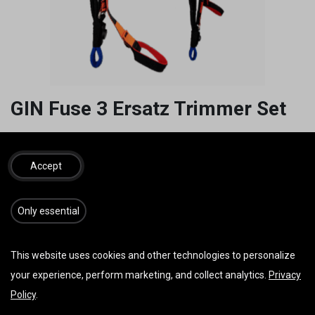
GIN Fuse 3 Ersatz Trimmer Set
25,00
€
inkl. MwSt.
Accept
​​​Only essential
IN DEN WARENKORB
JETZT KAUFEN
Auf die Wunschliste
This website uses cookies and other technologies to personalize
your experience, perform marketing, and collect analytics.
Privacy
AGB
Policy
.