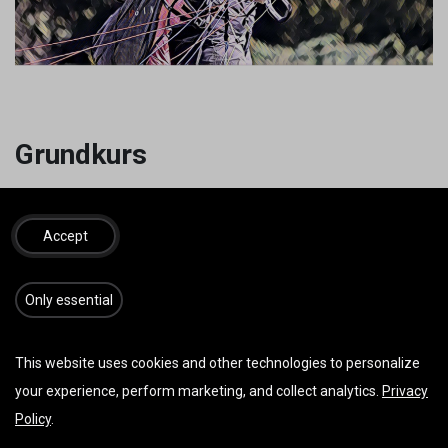
Grundkurs
590,00
€
inkl. MwSt.
Accept
​​​Only essential
IN DEN WARENKORB
JETZT KAUFEN
Auf die Wunschliste
This website uses cookies and other technologies to personalize
your experience, perform marketing, and collect analytics.
Privacy
AGB
Policy
.