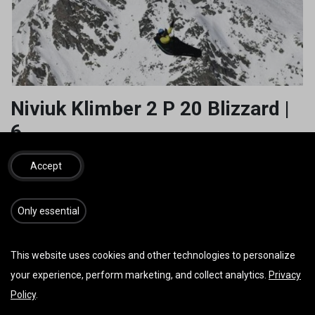
Niviuk Klimber 2 P 20 Blizzard |
6
3.450,00
€
inkl. MwSt.
Accept
​​​Only essential
IN DEN WARENKORB
JETZT KAUFEN
This website uses cookies and other technologies to personalize
Auf die Wunschliste
your experience, perform marketing, and collect analytics.
Privacy
Nur 1 Einheit(en) auf Lager.
Policy
.