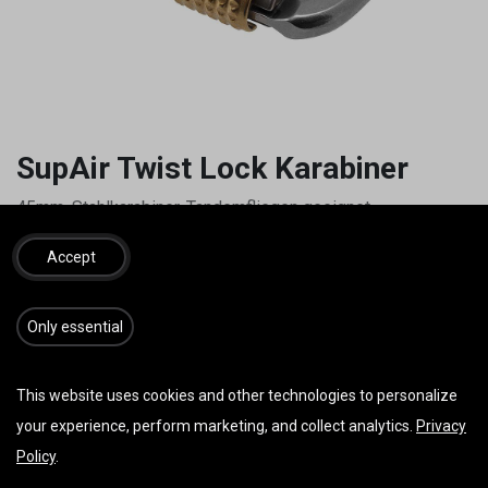
SupAir Twist Lock Karabiner
45mm, Stahlkarabiner, Tandemfliegen geeignet
25,00
€
inkl. MwSt.
Accept
Liefertermin anfragen (ca. 5 Tage)
​​​Only essential
Erhalten Sie eine Benachrichtigung, wenn wieder
vorrätig
This website uses cookies and other technologies to personalize
your experience, perform marketing, and collect analytics.
Privacy
Für später speichern
Policy
.