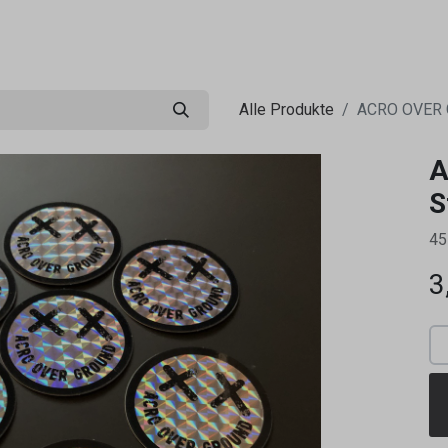
0
ng
Shop
Flugreisen
Tandemflüge
Wir.FCA
Alle Produkte
ACRO OVER 
A
S
4
3