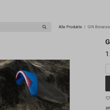
0
ng
Shop
Flugreisen
Tandemflüge
Wir.FCA
Alle Produkte
GIN Bonanza 
G
1