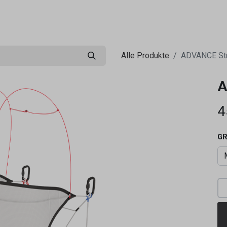
0
ng
Shop
Flugreisen
Tandemflüge
Wir.FCA
Alle Produkte
ADVANCE Str
A
4
GR