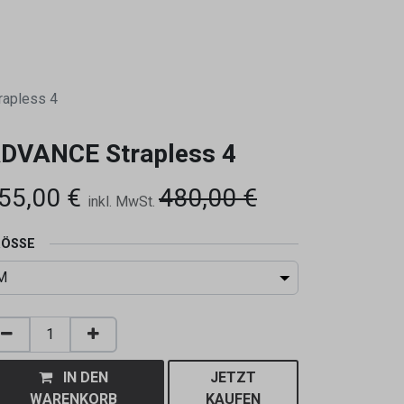
0
apless 4
DVANCE Strapless 4
55,00
€
480,00
€
inkl. MwSt.
ÖSSE
IN DEN
JETZT
WARENKORB
KAUFEN