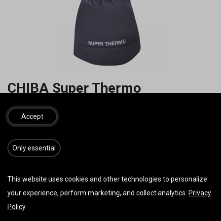
CHIBA Super Thermo
Handschuhe Primaloft (L)
Accept
**Abbildung ähnlich**
° Winddicht und atmungsaktiv
​​​Only essential
° Wasserdicht durch Eurotex Membrane
° Handschuh im Lobster Stil
This website uses cookies and other technologies to personalize
° Hotliner Heizsystem
° Robuste Oberhand
your experience, perform marketing, and collect analytics.
Privacy
° Innenhand aus robustem Digital-Leder
Policy
.
° Extra lange Stulpe