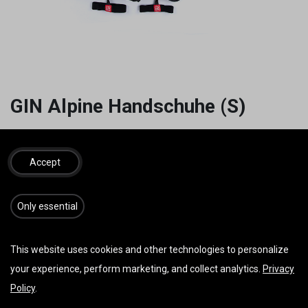
GIN Alpine Handschuhe (S)
49,00
€
135,00
€
inkl. MwSt.
Accept
​​​Only essential
IN DEN WARENKORB
JETZT KAUFEN
Auf die Wunschliste
This website uses cookies and other technologies to personalize
your experience, perform marketing, and collect analytics.
Privacy
AGB
Policy
.