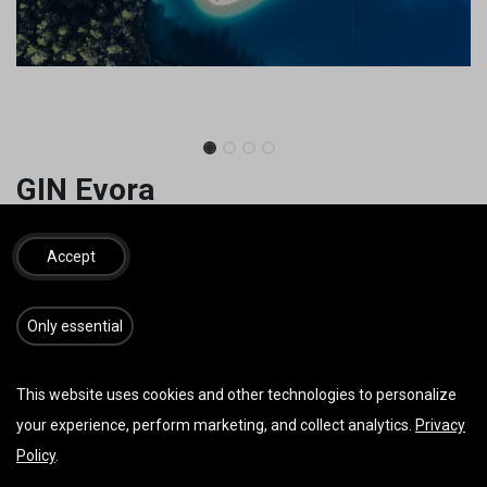
GIN Evora
Der Evora nimmt dich mit an die Plätze deiner Träume. Ein
Schirm für ein wohliges Gefühl, selbst wenn sich
Accept
Luftmassen einmal von ihrer raueren Seite zeigen sollten.
3.108,00
€
3.950,00
€
​​​Only essential
inkl. MwSt.
GRÖSSE
This website uses cookies and other technologies to personalize
your experience, perform marketing, and collect analytics.
Privacy
Policy
.