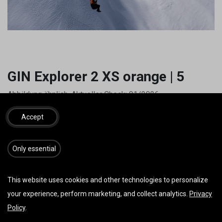
GIN Explorer 2 XS orange | 5
Abbildung ähnlich. Aktueller Check: 01/2026
2.650,00
€
inkl. MwSt.
Accept
​​​Only essential
IN DEN WARENKORB
JETZT KAUFEN
This website uses cookies and other technologies to personalize
Auf die Wunschliste
your experience, perform marketing, and collect analytics.
Privacy
Policy
.
AGB