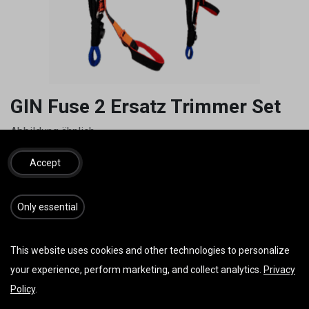
GIN Fuse 2 Ersatz Trimmer Set
Abbildung ähnlich
25,00
€
inkl. MwSt.
Accept
​​​Only essential
IN DEN WARENKORB
JETZT KAUFEN
This website uses cookies and other technologies to personalize
Auf die Wunschliste
your experience, perform marketing, and collect analytics.
Privacy
Policy
.
AGB