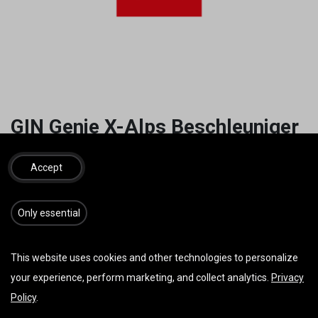
GIN Genie X-Alps Beschleuniger
soft
Accept
2 stufig soft
14,40
€
inkl. MwSt.
​​​Only essential
This website uses cookies and other technologies to personalize
your experience, perform marketing, and collect analytics.
Privacy
IN DEN WARENKORB
JETZT KAUFEN
Policy
.
Auf die Wunschliste