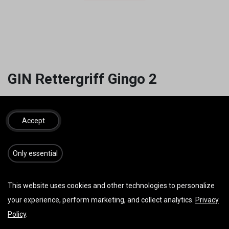
GIN Rettergriff Gingo 2
19,00
€
inkl. MwSt.
Accept
​​​Only essential
IN DEN WARENKORB
JETZT KAUFEN
Auf die Wunschliste
This website uses cookies and other technologies to personalize
your experience, perform marketing, and collect analytics.
Privacy
AGB
Policy
.