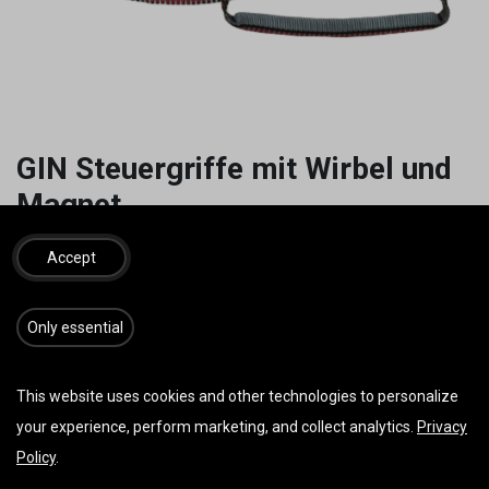
GIN Steuergriffe mit Wirbel und
Magnet
22mm Magnet
Accept
25,00
€
inkl. MwSt.
​​​Only essential
This website uses cookies and other technologies to personalize
IN DEN WARENKORB
JETZT KAUFEN
your experience, perform marketing, and collect analytics.
Privacy
Auf die Wunschliste
Policy
.