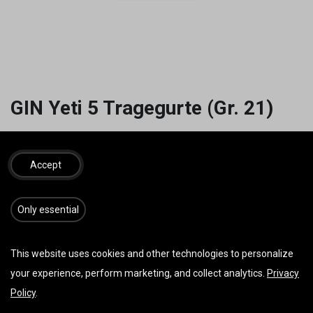
GIN Yeti 5 Tragegurte (Gr. 21)
65,00
€
inkl. MwSt.
Accept
​​​Only essential
IN DEN WARENKORB
JETZT KAUFEN
Auf die Wunschliste
This website uses cookies and other technologies to personalize
your experience, perform marketing, and collect analytics.
Privacy
AGB
Policy
.