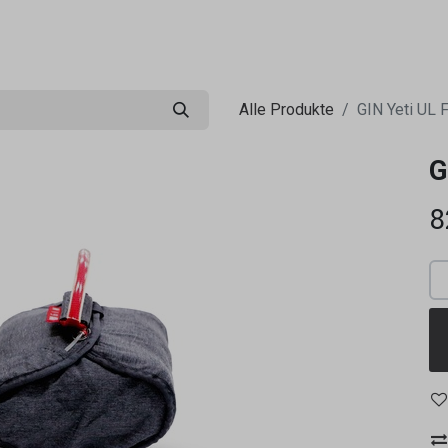
0
ng
Shop
Flugreisen
Tandemflüge
Wir.FCA
Alle Produkte
GIN Yeti UL 
G
8