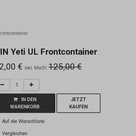
0
Frontcontainer
IN Yeti UL Frontcontainer
2,00
€
125,00
€
inkl. MwSt.
IN DEN
JETZT
WARENKORB
KAUFEN
Auf die Wunschliste
Vergleichen