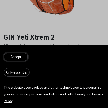
GIN Yeti Xtrem 2
Mit dem Yeti xtrem verwandelt man seine schnellen
Abgleiter in unvergessliche Soring Sessions.
Accept
260,00
€
400,00
€
inkl. MwSt.
​​​Only essential
IN DEN WARENKORB
JETZT KAUFEN
This website uses cookies and other technologies to personalize
your experience, perform marketing, and collect analytics.
Privacy
Auf die Wunschliste
Policy
.