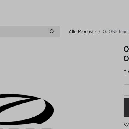
0
ng
Shop
Flugreisen
Tandemflüge
Wir.FCA
Alle Produkte
OZONE Innen
O
O
1