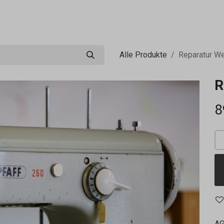
0
ng
Shop
Flugreisen
Tandemflüge
Wir.FCA
Alle Produkte
Reparatur We
R
8
A