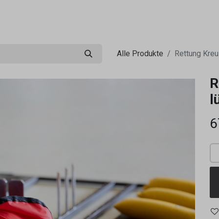
0
ng
Shop
Flugreisen
Tandemflüge
Wir.FCA
Alle Produkte
Rettung Kre
R
l
6