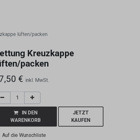
0
uzkappe lüften/packen
ettung Kreuzkappe
üften/packen
7,50
€
inkl. MwSt.
IN DEN
JETZT
WARENKORB
KAUFEN
Auf die Wunschliste