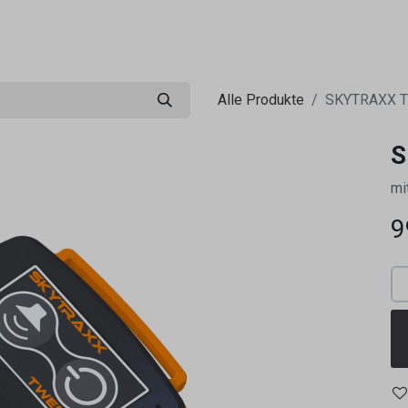
0
ng
Shop
Flugreisen
Tandemflüge
Wir.FCA
Alle Produkte
SKYTRAXX T
S
mi
9