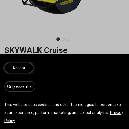
SKYWALK Cruise
Einfach. Modular. Vielseitig.
Modulares Komfortgurtzeug für vielfältigste Ansprüche.
Accept
1.092,00
€
1.200,00
€
inkl. MwSt.
​​​Only essential
GRÖSSE
This website uses cookies and other technologies to personalize
your experience, perform marketing, and collect analytics.
Privacy
Policy
.