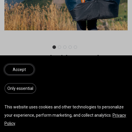
SKYWALK Flashbag Tandem
Schnellpacksack
Accept
580 g, kleines Packmaß, einfach zu packen.
​​​Only essential
109,99
€
115,00
€
inkl. MwSt.
This website uses cookies and other technologies to personalize
your experience, perform marketing, and collect analytics.
Privacy
IN DEN WARENKORB
JETZT KAUFEN
Policy
.