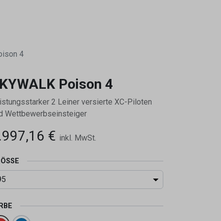
0
ison 4
KYWALK Poison 4
istungsstarker 2 Leiner versierte XC-Piloten
d Wettbewerbseinsteiger
.997,16
€
inkl. MwSt.
ÖSSE
RBE