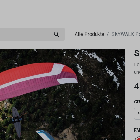
0
ng
Shop
Flugreisen
Tandemflüge
Wir.FCA
Alle Produkte
SKYWALK Po
S
Le
un
4
GR
FA