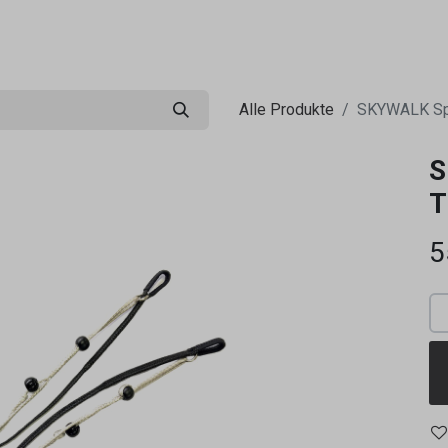
0
ng
Shop
Flugreisen
Tandemflüge
Wir.FCA
Alle Produkte
SKYWALK Sp
S
T
5