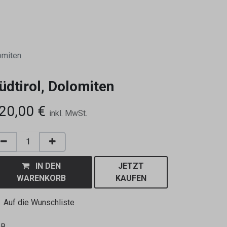
0
omiten
üdtirol, Dolomiten
20,00
€
inkl. MwSt.
IN DEN
JETZT
WARENKORB
KAUFEN
Auf die Wunschliste
GB