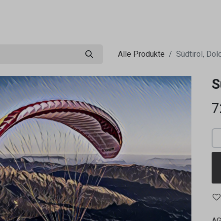
0
ng
Shop
Flugreisen
Tandemflüge
Wir.FCA
Alle Produkte
Südtirol, Dol
S
7
A