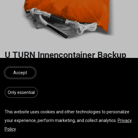
U TURN Innencontainer Backup
RS 100 Ultimate
Accept
24,00
€
inkl. MwSt.
​​​Only essential
IN DEN WARENKORB
JETZT KAUFEN
This website uses cookies and other technologies to personalize
your experience, perform marketing, and collect analytics.
Privacy
Auf die Wunschliste
Policy
.
Nur 1 Einheit(en) auf Lager.