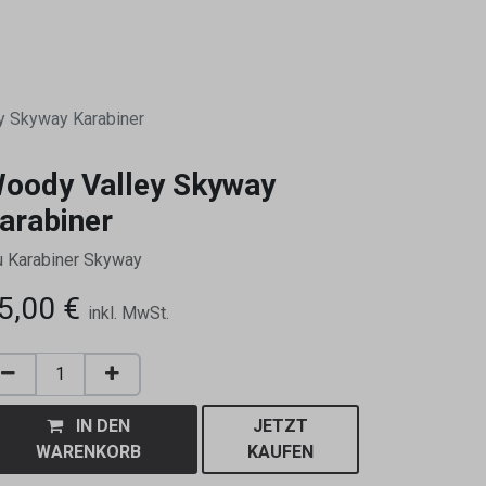
0
y Skyway Karabiner
oody Valley Skyway
arabiner
u Karabiner Skyway
5,00
€
inkl. MwSt.
IN DEN
JETZT
WARENKORB
KAUFEN