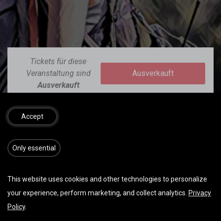
Tickets für diese
Veranstaltung sind
Ausverkauft
Ausverkauft
Accept
​​​Only essential
This website uses cookies and other technologies to personalize
DATUM & UHRZEIT
your experience, perform marketing, and collect analytics.
Privacy
Mittwoch Juli 30, 2025
Policy
.
Start -
07:30
(
Europe/Vienna
)